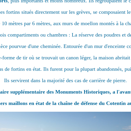
orts
, plus importants et moins nombreux. Ils regroupaient le 
es fortins situés directement sur les grèves, se composaient le
e 10 mètres par 6 mètres, aux murs de moellon montés à la ch
trois compartiments ou chambres : La réserve des poudres et d
ièce pourvue d'une cheminée. Entourée d'un mur d'enceinte c
-forme de tir où se trouvait un canon léger, la maison abrita
us de fortins en état. Ils furent pour la plupart abandonnés, p
Ils servirent dans la majorité des cas de carrière de pierre.
ntaire supplémentaire des Monuments Historiques, a l'avant
ers maillons en état de la chaîne de défense du Cotentin 